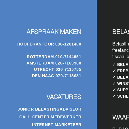
Footer
AFSPRAAK MAKEN
BELA
Belastin
HOOFDKANTOOR
088-1201400
freelanc
fiscaal 
ROTTERDAM
010-7144951
AMSTERDAM
020-7163960
✓
BELA
UTRECHT
030-7115755
✓
ERFB
DEN HAAG
070-7118681
✓
BELA
✓
WINS
✓
SUPP
VACATURES
✓
SCHE
JUNIOR BELASTINGADVISEUR
WAAR
CALL CENTER MEDEWERKER
INTERNET MARKETEER