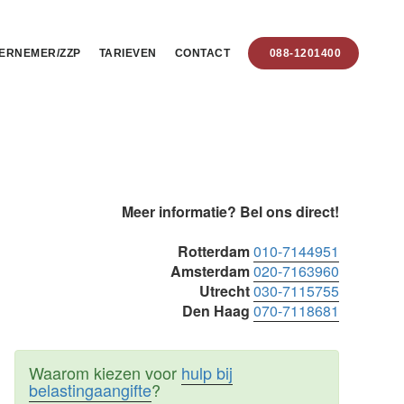
ERNEMER/ZZP
TARIEVEN
CONTACT
088-1201400
Primaire
Meer informatie? Bel ons direct!
Sidebar
Rotterdam
010-7144951
Amsterdam
020-7163960
Utrecht
030-7115755
Den Haag
070-7118681
Waarom kiezen voor
hulp bij
belastingaangifte
?