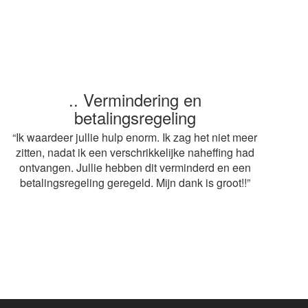
.. Vermindering en
.. Snelle service
betalingsregeling
“ Heel erg bedankt voor de snelle afwikkeling van
mijn aangifte. Op advies van mijn buurvrouw heb ik
“Ik waardeer jullie hulp enorm. Ik zag het niet meer
gebruik gemaakt van jullie diensten. De adviseur
zitten, nadat ik een verschrikkelijke naheffing had
mag volgend jaar weer terugkomen! Grt.
ontvangen. Jullie hebben dit verminderd en een
betalingsregeling geregeld. Mijn dank is groot!!”