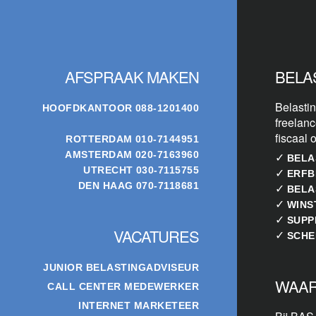
Footer
AFSPRAAK MAKEN
BELA
Belastin
HOOFDKANTOOR
088-1201400
freelanc
fiscaal 
ROTTERDAM
010-7144951
AMSTERDAM
020-7163960
✓
BELA
UTRECHT
030-7115755
✓
ERFB
DEN HAAG
070-7118681
✓
BELA
✓
WINS
✓
SUPP
VACATURES
✓
SCHE
JUNIOR BELASTINGADVISEUR
WAAR
CALL CENTER MEDEWERKER
INTERNET MARKETEER