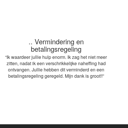
.. Vermindering en
.. Snelle service
betalingsregeling
“ Heel erg bedankt voor de snelle afwikkeling van
mijn aangifte. Op advies van mijn buurvrouw heb ik
“Ik waardeer jullie hulp enorm. Ik zag het niet meer
gebruik gemaakt van jullie diensten. De adviseur
zitten, nadat ik een verschrikkelijke naheffing had
mag volgend jaar weer terugkomen! Grt.
ontvangen. Jullie hebben dit verminderd en een
betalingsregeling geregeld. Mijn dank is groot!!”