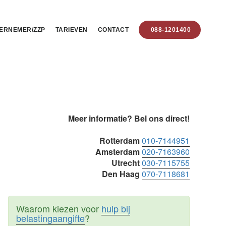
ERNEMER/ZZP
TARIEVEN
CONTACT
088-1201400
Primaire
Meer informatie? Bel ons direct!
Sidebar
Rotterdam
010-7144951
Amsterdam
020-7163960
Utrecht
030-7115755
Den Haag
070-7118681
Waarom kiezen voor
hulp bij
belastingaangifte
?