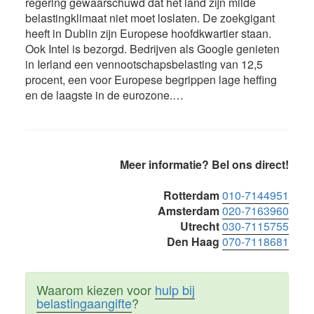
regering gewaarschuwd dat het land zijn milde
belastingklimaat niet moet loslaten. De zoekgigant
heeft in Dublin zijn Europese hoofdkwartier staan.
Ook Intel is bezorgd. Bedrijven als Google genieten
in Ierland een vennootschapsbelasting van 12,5
procent, een voor Europese begrippen lage heffing
en de laagste in de eurozone.…
Primaire
Meer informatie? Bel ons direct!
Sidebar
Rotterdam
010-7144951
Amsterdam
020-7163960
Utrecht
030-7115755
Den Haag
070-7118681
Waarom kiezen voor
hulp bij
belastingaangifte
?