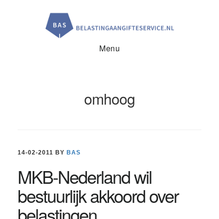
Door
Spring
Spring
naar
naar
naar
de
de
de
hoofd
eerste
voettekst
inhoud
sidebar
Menu
omhoog
14-02-2011
BY
BAS
MKB-Nederland wil
bestuurlijk akkoord over
belastingen