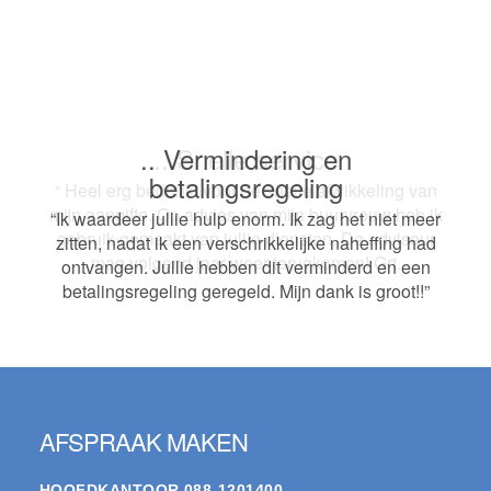
.. Vermindering en
.. Snelle service
betalingsregeling
“ Heel erg bedankt voor de snelle afwikkeling van
mijn aangifte. Op advies van mijn buurvrouw heb ik
“Ik waardeer jullie hulp enorm. Ik zag het niet meer
gebruik gemaakt van jullie diensten. De adviseur
zitten, nadat ik een verschrikkelijke naheffing had
mag volgend jaar weer terugkomen! Grt.
ontvangen. Jullie hebben dit verminderd en een
betalingsregeling geregeld. Mijn dank is groot!!”
Footer
AFSPRAAK MAKEN
HOOFDKANTOOR
088-1201400