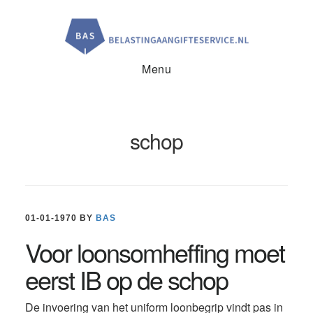
Door
Spring
Spring
naar
naar
naar
de
de
de
hoofd
eerste
voettekst
inhoud
sidebar
Menu
schop
01-01-1970
BY
BAS
Voor loonsomheffing moet
eerst IB op de schop
De invoering van het uniform loonbegrip vindt pas in