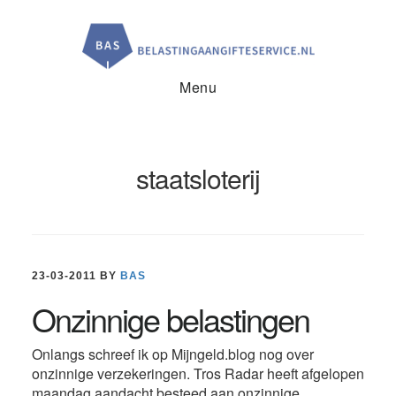
Door
Spring
Spring
naar
naar
naar
de
de
de
hoofd
eerste
voettekst
inhoud
sidebar
Menu
staatsloterij
23-03-2011
BY
BAS
Onzinnige belastingen
Onlangs schreef ik op Mijngeld.blog nog over
onzinnige verzekeringen. Tros Radar heeft afgelopen
maandag aandacht besteed aan onzinnige