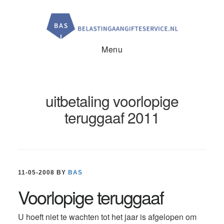
Door
Spring
Spring
naar
naar
naar
de
de
de
hoofd
eerste
voettekst
inhoud
sidebar
Menu
uitbetaling voorlopige
teruggaaf 2011
11-05-2008
BY
BAS
Voorlopige teruggaaf
U hoeft niet te wachten tot het jaar is afgelopen om