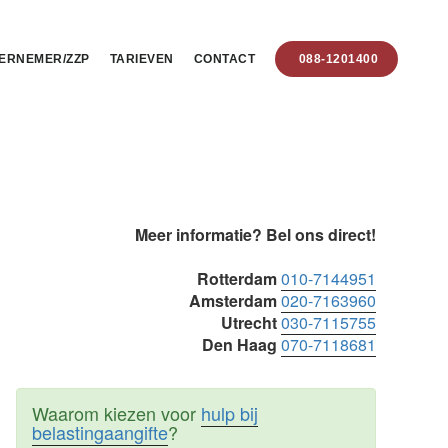
ERNEMER/ZZP
TARIEVEN
CONTACT
088-1201400
Primaire
Meer informatie? Bel ons direct!
Sidebar
Rotterdam
010-7144951
Amsterdam
020-7163960
Utrecht
030-7115755
Den Haag
070-7118681
Waarom kiezen voor
hulp bij
belastingaangifte
?