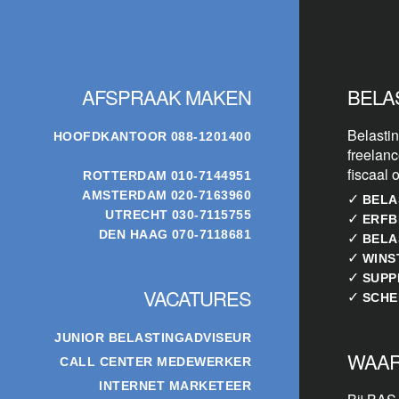
Footer
AFSPRAAK MAKEN
BELA
Belastin
HOOFDKANTOOR
088-1201400
freelanc
fiscaal 
ROTTERDAM
010-7144951
AMSTERDAM
020-7163960
✓
BELA
UTRECHT
030-7115755
✓
ERFB
DEN HAAG
070-7118681
✓
BELA
✓
WINS
✓
SUPP
VACATURES
✓
SCHE
JUNIOR BELASTINGADVISEUR
WAAR
CALL CENTER MEDEWERKER
INTERNET MARKETEER