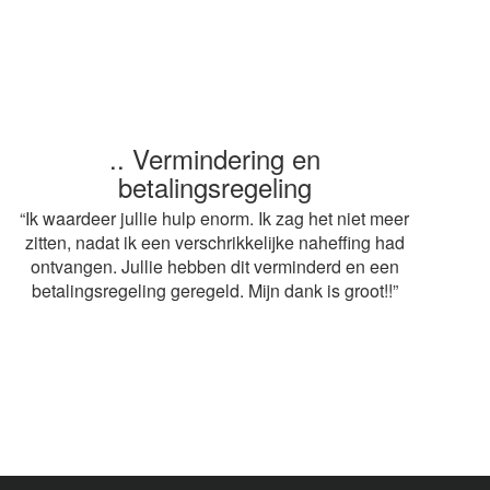
.. Vermindering en
.. Snelle service
betalingsregeling
“ Heel erg bedankt voor de snelle afwikkeling van
mijn aangifte. Op advies van mijn buurvrouw heb ik
“Ik waardeer jullie hulp enorm. Ik zag het niet meer
gebruik gemaakt van jullie diensten. De adviseur
zitten, nadat ik een verschrikkelijke naheffing had
mag volgend jaar weer terugkomen! Grt.
ontvangen. Jullie hebben dit verminderd en een
betalingsregeling geregeld. Mijn dank is groot!!”