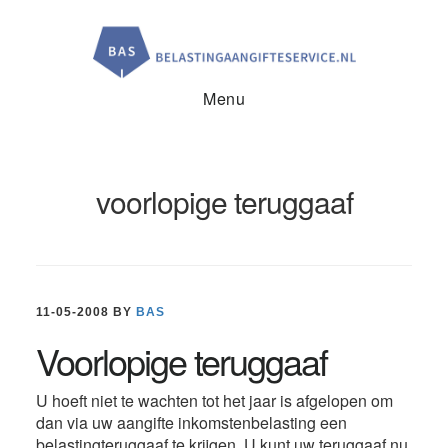
Door
Spring
Spring
naar
naar
naar
de
de
de
hoofd
eerste
voettekst
inhoud
sidebar
Menu
voorlopige teruggaaf
11-05-2008
BY
BAS
Voorlopige teruggaaf
U hoeft niet te wachten tot het jaar is afgelopen om
dan via uw aangifte inkomstenbelasting een
belastingteruggaaf te krijgen. U kunt uw teruggaaf nu