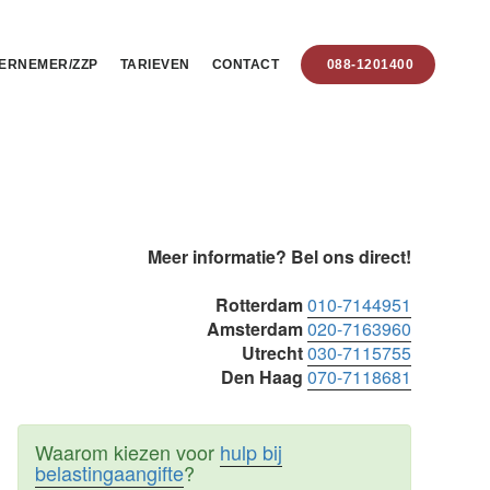
ERNEMER/ZZP
TARIEVEN
CONTACT
088-1201400
Primaire
Meer informatie? Bel ons direct!
Sidebar
Rotterdam
010-7144951
Amsterdam
020-7163960
Utrecht
030-7115755
Den Haag
070-7118681
Waarom kiezen voor
hulp bij
belastingaangifte
?