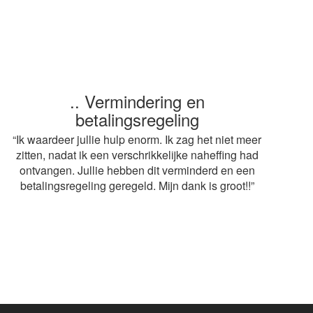
.. Snelle service
“ Heel erg bedankt voor de snelle afwikkeling van
mijn aangifte. Op advies van mijn buurvrouw heb ik
gebruik gemaakt van jullie diensten. De adviseur
mag volgend jaar weer terugkomen! Grt.