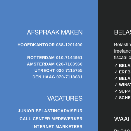
Footer
AFSPRAAK MAKEN
BELA
Belastin
HOOFDKANTOOR
088-1201400
freelanc
fiscaal 
ROTTERDAM
010-7144951
AMSTERDAM
020-7163960
✓
BELA
UTRECHT
030-7115755
✓
ERFB
DEN HAAG
070-7118681
✓
BELA
✓
WINS
✓
SUPP
VACATURES
✓
SCHE
JUNIOR BELASTINGADVISEUR
WAAR
CALL CENTER MEDEWERKER
INTERNET MARKETEER