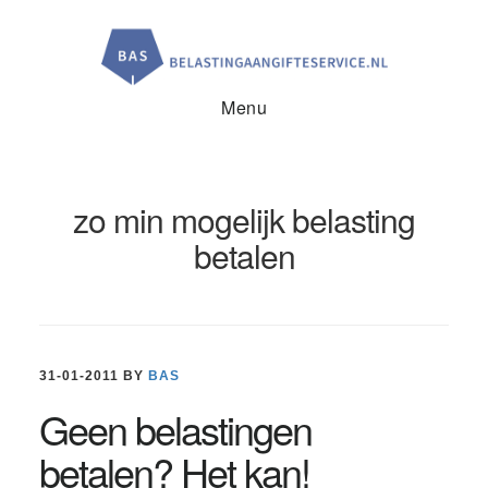
Door
Spring
Spring
naar
naar
naar
de
de
de
hoofd
eerste
voettekst
inhoud
sidebar
Menu
zo min mogelijk belasting
betalen
31-01-2011
BY
BAS
Geen belastingen
betalen? Het kan!