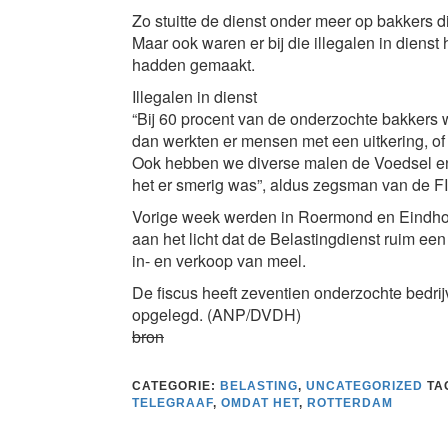
Zo stuitte de dienst onder meer op bakkers d
Maar ook waren er bij die illegalen in diens
hadden gemaakt.
Illegalen in dienst
“Bij 60 procent van de onderzochte bakkers w
dan werkten er mensen met een uitkering, of
Ook hebben we diverse malen de Voedsel e
het er smerig was”, aldus zegsman van de FI
Vorige week werden in Roermond en Eindhove
aan het licht dat de Belastingdienst ruim een
in- en verkoop van meel.
De fiscus heeft zeventien onderzochte bedrijv
opgelegd. (ANP/DVDH)
bron
CATEGORIE:
BELASTING
,
UNCATEGORIZED
TA
TELEGRAAF
,
OMDAT HET
,
ROTTERDAM