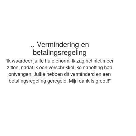
.. Snelle service
“ Heel erg bedankt voor de snelle afwikkeling van
mijn aangifte. Op advies van mijn buurvrouw heb ik
gebruik gemaakt van jullie diensten. De adviseur
mag volgend jaar weer terugkomen! Grt.