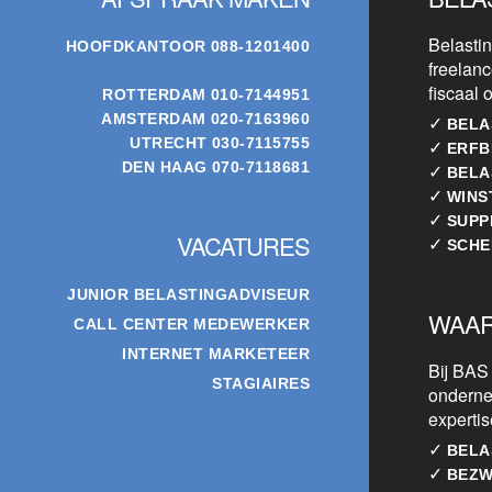
Belastin
HOOFDKANTOOR
088-1201400
freelanc
fiscaal 
ROTTERDAM
010-7144951
AMSTERDAM
020-7163960
✓
BELA
UTRECHT
030-7115755
✓
ERFB
DEN HAAG
070-7118681
✓
BELA
✓
WINS
✓
SUPP
VACATURES
✓
SCHE
JUNIOR BELASTINGADVISEUR
WAAR
CALL CENTER MEDEWERKER
INTERNET MARKETEER
Bij BAS
STAGIAIRES
onderne
experti
✓
BELA
✓
BEZW