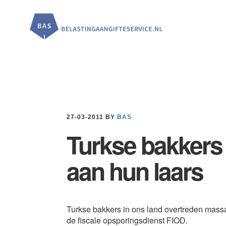
Door
Spring
Spring
naar
naar
naar
de
de
de
hoofd
eerste
voettekst
inhoud
sidebar
27-03-2011
BY
BAS
Turkse bakkers 
aan hun laars
Turkse bakkers in ons land overtreden massaa
de fiscale opsporingsdienst FIOD.