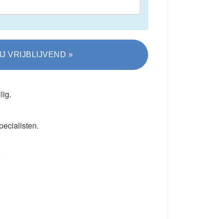
lig.
pecialisten.
.