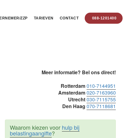
ERNEMER/ZZP
TARIEVEN
CONTACT
088-1201400
Primaire
Meer informatie? Bel ons direct!
Sidebar
Rotterdam
010-7144951
Amsterdam
020-7163960
Utrecht
030-7115755
Den Haag
070-7118681
Waarom kiezen voor
hulp bij
belastingaangifte
?