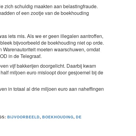
ie zich schuldig maakten aan belastingfraude.
t hadden of een zootje van de boekhouding
as iets mis. Als we er geen illegalen aantroffen,
 bleek bijvoorbeeld de boekhouding niet op orde.
n Warenautoriteit moeten waarschuwen, omdat
OD in de Telegraaf.
n vijf bakkerijen doorgelicht. Daarbij kwam
 half miljoen euro misloopt door gesjoemel bij de
en in totaal al drie miljoen euro aan naheffingen
GS:
BIJVOORBEELD
,
BOEKHOUDING
,
DE