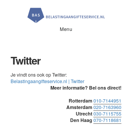
Door
Spring
Spring
naar
naar
naar
de
de
de
hoofd
eerste
voettekst
inhoud
sidebar
Menu
Twitter
Je vindt ons ook op Twitter:
Belastingaangifteservice.nl | Twitter
Primaire
Meer informatie? Bel ons direct!
Sidebar
Rotterdam
010-7144951
Amsterdam
020-7163960
Utrecht
030-7115755
Den Haag
070-7118681