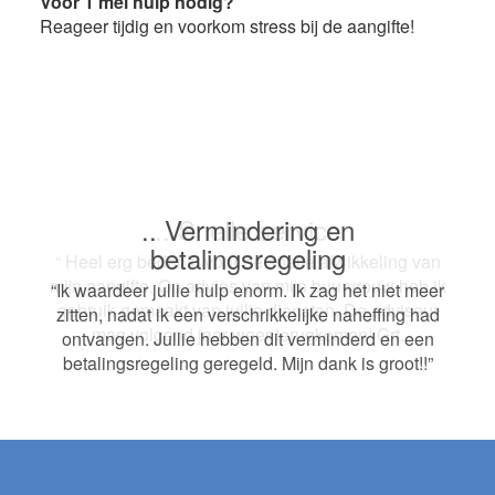
Voor 1 mei hulp nodig?
Reageer tijdig en voorkom stress bij de aangifte!
.. Vermindering en
.. Snelle service
betalingsregeling
“ Heel erg bedankt voor de snelle afwikkeling van
mijn aangifte. Op advies van mijn buurvrouw heb ik
“Ik waardeer jullie hulp enorm. Ik zag het niet meer
gebruik gemaakt van jullie diensten. De adviseur
zitten, nadat ik een verschrikkelijke naheffing had
mag volgend jaar weer terugkomen! Grt.
ontvangen. Jullie hebben dit verminderd en een
betalingsregeling geregeld. Mijn dank is groot!!”
Footer