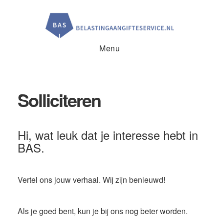
Door
Spring
naar
naar
de
de
hoofd
voettekst
inhoud
Menu
Solliciteren
Hi, wat leuk dat je interesse hebt in
BAS.
Vertel ons jouw verhaal. Wij zijn benieuwd!
Als je goed bent, kun je bij ons nog beter worden.