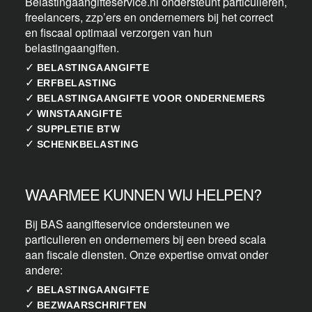
Belastingaangifteservice.nl ondersteunt particulieren,
freelancers, zzp’ers en ondernemers bij het correct
en fiscaal optimaal verzorgen van hun
belastingaangiften.
✓
BELASTINGAANGIFTE
✓
ERFBELASTING
✓
BELASTINGAANGIFTE VOOR ONDERNEMERS
✓
WINSTAANGIFTE
✓
SUPPLETIE BTW
✓
SCHENKBELASTING
WAARMEE KUNNEN WIJ HELPEN?
Bij BAS aangifteservice ondersteunen we
particulieren en ondernemers bij een breed scala
aan fiscale diensten. Onze expertise omvat onder
andere:
✓
BELASTINGAANGIFTE
✓
BEZWAARSCHRIFTEN