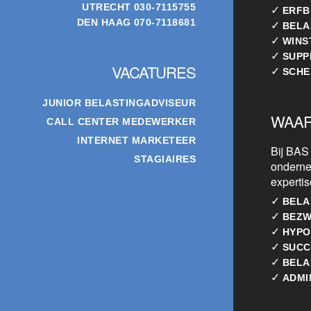
UTRECHT
030-7115755
✓
ERFB
DEN HAAG
070-7118681
✓
BELA
✓
WINS
✓
SUPP
VACATURES
✓
SCHE
JUNIOR BELASTINGADVISEUR
WAAR
CALL CENTER MEDEWERKER
INTERNET MARKETEER
Bij BAS
STAGIAIRES
onderne
experti
✓
BELA
✓
BEZW
✓
HYPO
✓
SUCC
✓
BELA
✓
ADMI