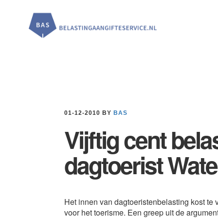
Door
Spring
Spring
naar
naar
naar
de
de
de
hoofd
eerste
voettekst
inhoud
sidebar
01-12-2010
BY
BAS
Vijftig cent bela
dagtoerist Wate
Het innen van dagtoeristenbelasting kost te v
voor het toerisme. Een greep uit de argumen