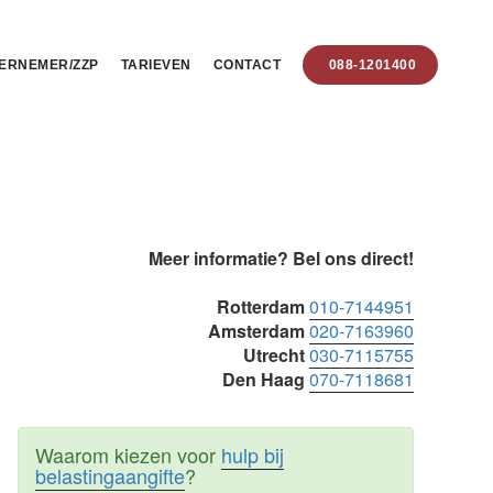
ERNEMER/ZZP
TARIEVEN
CONTACT
088-1201400
Primaire
Meer informatie? Bel ons direct!
Sidebar
Rotterdam
010-7144951
Amsterdam
020-7163960
Utrecht
030-7115755
Den Haag
070-7118681
Waarom kiezen voor
hulp bij
belastingaangifte
?