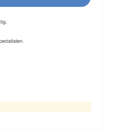
lig.
pecialisten.
.