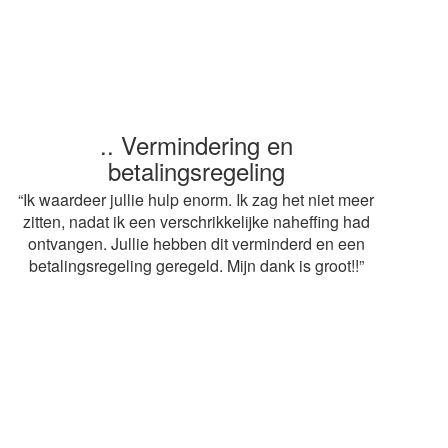
.. Vermindering en
.. Snelle service
betalingsregeling
“ Heel erg bedankt voor de snelle afwikkeling van
mijn aangifte. Op advies van mijn buurvrouw heb ik
“Ik waardeer jullie hulp enorm. Ik zag het niet meer
gebruik gemaakt van jullie diensten. De adviseur
zitten, nadat ik een verschrikkelijke naheffing had
mag volgend jaar weer terugkomen! Grt.
ontvangen. Jullie hebben dit verminderd en een
betalingsregeling geregeld. Mijn dank is groot!!”