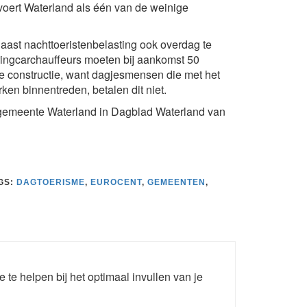
r voert Waterland als één van de weinige
 naast nachttoeristenbelasting ook overdag te
ingcarchauffeurs moeten bij aankomst 50
e constructie, want dagjesmensen die met het
en binnentreden, betalen dit niet.
 gemeente Waterland in Dagblad Waterland van
GS:
DAGTOERISME
,
EUROCENT
,
GEMEENTEN
,
e te helpen bij het optimaal invullen van je