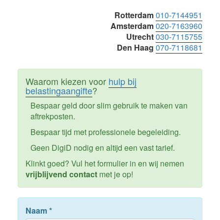
Sidebar
Rotterdam
010-7144951
Amsterdam
020-7163960
Utrecht
030-7115755
Den Haag
070-7118681
Waarom kiezen voor
hulp bij
belastingaangifte
?
Bespaar geld door slim gebruik te maken van
aftrekposten.
Bespaar tijd met professionele begeleiding.
Geen DigiD nodig en altijd een vast tarief.
Klinkt goed? Vul het formulier in en wij nemen
vrijblijvend contact
met je op!
Naam
*