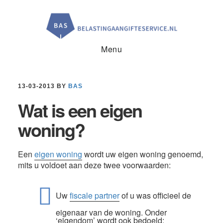
Door
Spring
Spring
naar
naar
naar
de
de
de
hoofd
eerste
voettekst
inhoud
sidebar
Menu
13-03-2013
BY
BAS
Wat is een eigen
woning?
Een
eigen woning
wordt uw eigen woning genoemd,
mits u voldoet aan deze twee voorwaarden:
Uw
fiscale partner
of u was officieel de
eigenaar van de woning. Onder
‘eigendom’ wordt ook bedoeld: