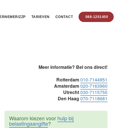
ERNEMER/ZZP
TARIEVEN
CONTACT
088-1201400
Primaire
Meer informatie? Bel ons direct!
Sidebar
Rotterdam
010-7144951
Amsterdam
020-7163960
Utrecht
030-7115755
Den Haag
070-7118681
Waarom kiezen voor
hulp bij
belastingaangifte
?