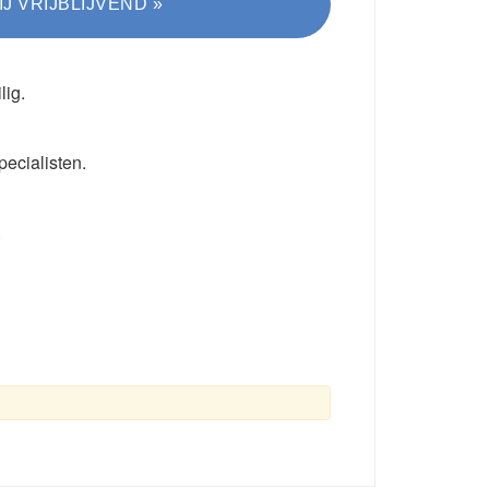
lig.
pecialisten.
.