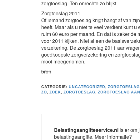
zorgtoeslag. Ten onrechte zo blijkt.
Zorgtoeslag 2011
Of iemand zorgtoeslag krijgt hangt af van zij
heeft. Maar als u niet te veel verdient kunt
ruim 60 euro per maand. En dat is zeker de
voor 2011 kijken. Niet alleen de basisverze
verzekering. De zorgtoeslag 2011 aanvragen
goedkoopste zorgverzekering en zorgtoeslag 
mooi meegenomen.
bron
CATEGORIE:
UNCATEGORIZED
,
ZORGTOESLAG
ZO
,
ZOEK
,
ZORGTOESLAG
,
ZORGTOESLAG AAN
Belastingaangifteservice.nl
is er om j
belastingaangifte. Meer informatie?