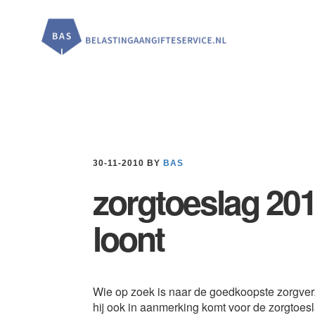
Door
Spring
Spring
naar
naar
naar
de
de
de
hoofd
eerste
voettekst
inhoud
sidebar
30-11-2010
BY
BAS
zorgtoeslag 20
loont
Wie op zoek is naar de goedkoopste zorgverz
hij ook in aanmerking komt voor de zorgtoe