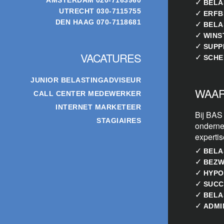
✓
BELA
UTRECHT
030-7115755
✓
ERFB
DEN HAAG
070-7118681
✓
BELA
✓
WINS
✓
SUPP
VACATURES
✓
SCHE
JUNIOR BELASTINGADVISEUR
WAAR
CALL CENTER MEDEWERKER
INTERNET MARKETEER
Bij BAS
STAGIAIRES
onderne
experti
✓
BELA
✓
BEZW
✓
HYPO
✓
SUCC
✓
BELA
✓
ADMI