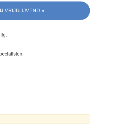
lig.
pecialisten.
.