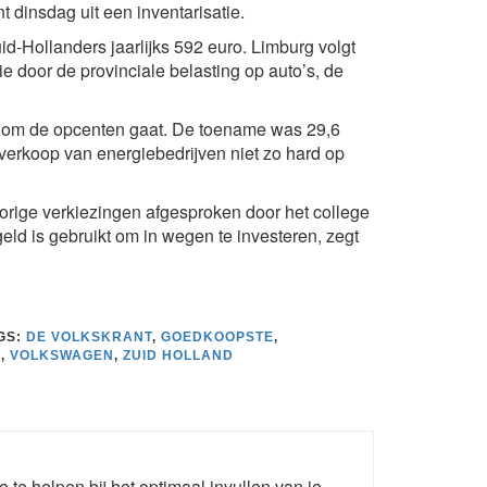
 dinsdag uit een inventarisatie.
-Hollanders jaarlijks 592 euro. Limburg volgt
e door de provinciale belasting op auto’s, de
het om de opcenten gaat. De toename was 29,6
verkoop van energiebedrijven niet zo hard op
vorige verkiezingen afgesproken door het college
d is gebruikt om in wegen te investeren, zegt
GS:
DE VOLKSKRANT
,
GOEDKOOPSTE
,
D
,
VOLKSWAGEN
,
ZUID HOLLAND
e te helpen bij het optimaal invullen van je