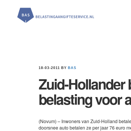
Door
Spring
Spring
naar
naar
naar
de
de
de
hoofd
eerste
voettekst
inhoud
sidebar
18-03-2011
BY
BAS
Zuid-Hollander 
belasting voor 
(Novum) – Inwoners van Zuid-Holland betale
doorsnee auto betalen ze per jaar 76 euro 