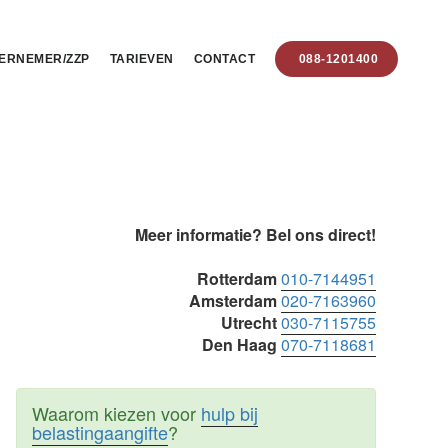
ERNEMER/ZZP
TARIEVEN
CONTACT
088-1201400
Primaire
Meer informatie? Bel ons direct!
Sidebar
Rotterdam
010-7144951
Amsterdam
020-7163960
Utrecht
030-7115755
Den Haag
070-7118681
Waarom kiezen voor
hulp bij
belastingaangifte
?