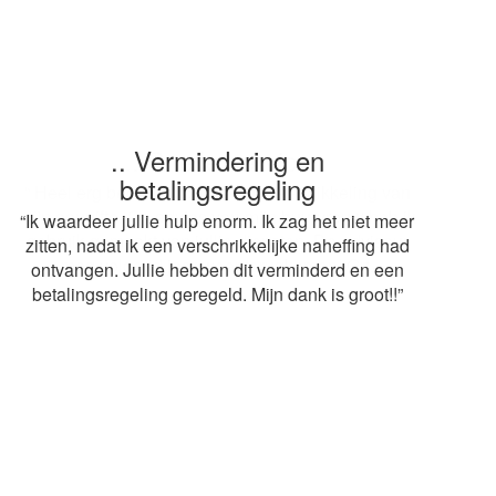
.. Snelle service
“ Heel erg bedankt voor de snelle afwikkeling van
mijn aangifte. Op advies van mijn buurvrouw heb ik
gebruik gemaakt van jullie diensten. De adviseur
mag volgend jaar weer terugkomen! Grt.