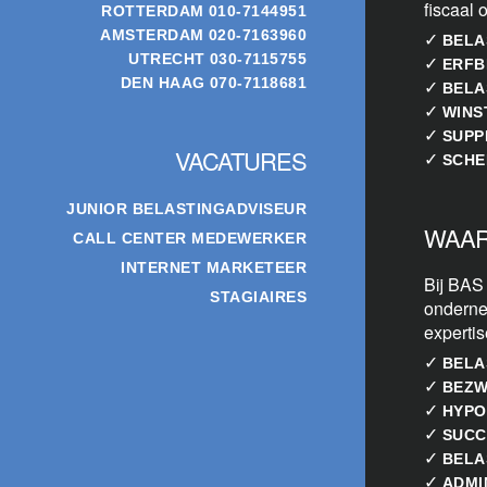
fiscaal 
ROTTERDAM
010-7144951
AMSTERDAM
020-7163960
✓
BELA
UTRECHT
030-7115755
✓
ERFB
DEN HAAG
070-7118681
✓
BELA
✓
WINS
✓
SUPP
VACATURES
✓
SCHE
JUNIOR BELASTINGADVISEUR
WAAR
CALL CENTER MEDEWERKER
INTERNET MARKETEER
Bij BAS
STAGIAIRES
onderne
experti
✓
BELA
✓
BEZW
✓
HYPO
✓
SUCC
✓
BELA
✓
ADMI