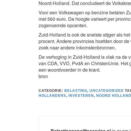
Noord-Holland. Dat concludeert de Volkskrant
Voor een Volkswagen op benzine betalen Zuid
met 560 euro. De hoogte varieert per provinci
zogenoemde opcenten.
Zuid-Holland is ook de snelste stijger als 
procent. Andere provincies hoefden door de 
zoek naar andere inkomstenbronnen.
De verhoging in Zuid-Holland is vlak na de 
van CDA, VVD, PvdA en ChristenUnie. Het gel
een woordvoerder in de krant.
bron
CATEGORIE:
BELASTING
,
UNCATEGORIZED
TA
HOLLANDERS
,
INVESTEREN
,
NOORD HOLLAN
Belastingaangifteservice.nl
is er om j