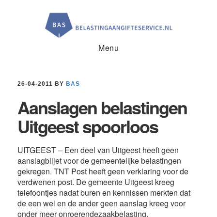
Door
Spring
Spring
naar
naar
naar
de
de
de
hoofd
eerste
voettekst
inhoud
sidebar
Menu
26-04-2011
BY
BAS
Aanslagen belastingen
Uitgeest spoorloos
UITGEEST – Een deel van Uitgeest heeft geen
aanslagbiljet voor de gemeentelijke belastingen
gekregen. TNT Post heeft geen verklaring voor de
verdwenen post. De gemeente Uitgeest kreeg
telefoontjes nadat buren en kennissen merkten dat
de een wel en de ander geen aanslag kreeg voor
onder meer onroerendezaakbelasting,