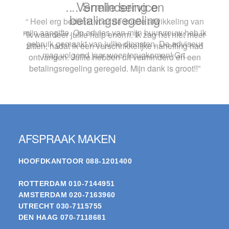
.. Snelle service
“ Heel erg bedankt voor de snelle afwikkeling van
mijn aangifte. Op advies van mijn buurvrouw heb ik
gebruik gemaakt van jullie diensten. De adviseur
mag volgend jaar weer terugkomen! Grt.
Footer
AFSPRAAK MAKEN
HOOFDKANTOOR
088-1201400
ROTTERDAM
010-7144951
AMSTERDAM
020-7163960
UTRECHT
030-7115755
DEN HAAG
070-7118681