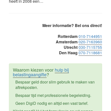
heeft in 2008 een…
Primaire
Meer informatie? Bel ons direct!
Sidebar
Rotterdam
010-7144951
Amsterdam
020-7163960
Utrecht
030-7115755
Den Haag
070-7118681
Waarom kiezen voor
hulp bij
belastingaangifte
?
Bespaar geld door slim gebruik te maken van
aftrekposten.
Bespaar tijd met professionele begeleiding.
Geen DigiD nodig en altijd een vast tarief.