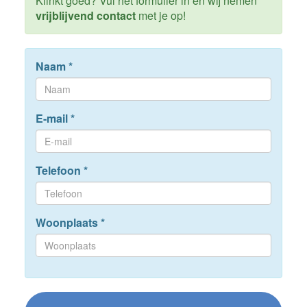
Klinkt goed? Vul het formulier in en wij nemen
vrijblijvend contact
met je op!
Naam
*
E-mail
*
Telefoon
*
Woonplaats
*