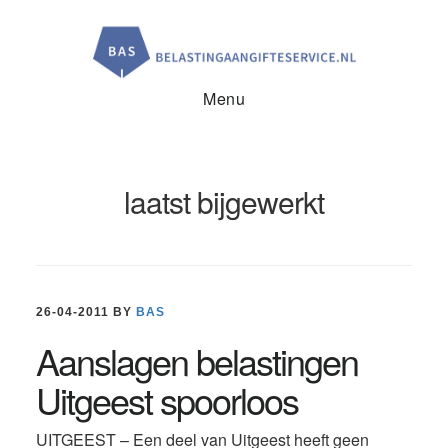
Door
Spring
Spring
naar
naar
naar
de
de
de
hoofd
eerste
voettekst
inhoud
sidebar
Menu
laatst bijgewerkt
26-04-2011
BY
BAS
Aanslagen belastingen
Uitgeest spoorloos
UITGEEST – Een deel van Uitgeest heeft geen