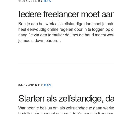
11-07-2016
BY
BAS
Iedere freelancer moet aan
Ben je aan het werk als zelfstandige dan moet je natuu
heel eenvoudig online regelen door in te loggen op d
aangifte via een formulier dat met de hand moest w
je moest downloaden…
04-07-2016
BY
BAS
Starten als zelfstandige, da
Wanneer je besluit om als zelfstandige te gaan werken
bedrijfsnaam bedenken, naar de Kamer van Koophandel