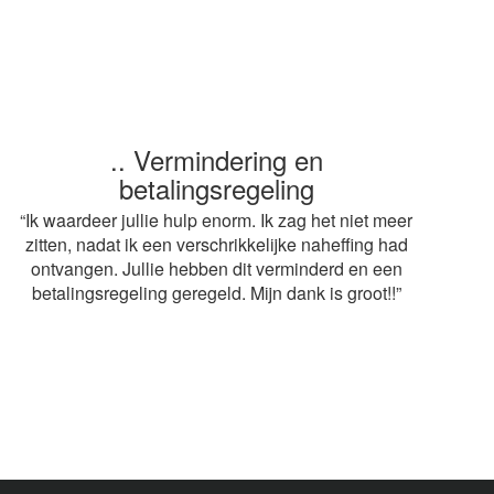
.. Vermindering en
.. Snelle service
betalingsregeling
“ Heel erg bedankt voor de snelle afwikkeling van
mijn aangifte. Op advies van mijn buurvrouw heb ik
“Ik waardeer jullie hulp enorm. Ik zag het niet meer
gebruik gemaakt van jullie diensten. De adviseur
zitten, nadat ik een verschrikkelijke naheffing had
mag volgend jaar weer terugkomen! Grt.
ontvangen. Jullie hebben dit verminderd en een
betalingsregeling geregeld. Mijn dank is groot!!”