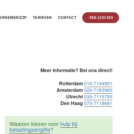
ERNEMER/ZZP
TARIEVEN
CONTACT
088-1201400
Primaire
Meer informatie? Bel ons direct!
Sidebar
Rotterdam
010-7144951
Amsterdam
020-7163960
Utrecht
030-7115755
Den Haag
070-7118681
Waarom kiezen voor
hulp bij
belastingaangifte
?