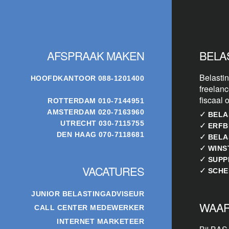
Footer
AFSPRAAK MAKEN
BELA
Belastin
HOOFDKANTOOR
088-1201400
freelanc
fiscaal 
ROTTERDAM
010-7144951
AMSTERDAM
020-7163960
✓
BELA
UTRECHT
030-7115755
✓
ERFB
DEN HAAG
070-7118681
✓
BELA
✓
WINS
✓
SUPP
VACATURES
✓
SCHE
JUNIOR BELASTINGADVISEUR
WAAR
CALL CENTER MEDEWERKER
INTERNET MARKETEER