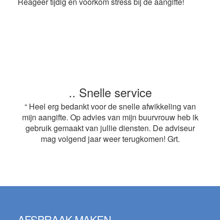
Reageer tijdig en voorkom stress bij de aangifte!
.. Snelle service
“ Heel erg bedankt voor de snelle afwikkeling van
mijn aangifte. Op advies van mijn buurvrouw heb ik
gebruik gemaakt van jullie diensten. De adviseur
mag volgend jaar weer terugkomen! Grt.
Footer
AFSPRAAK MAKEN