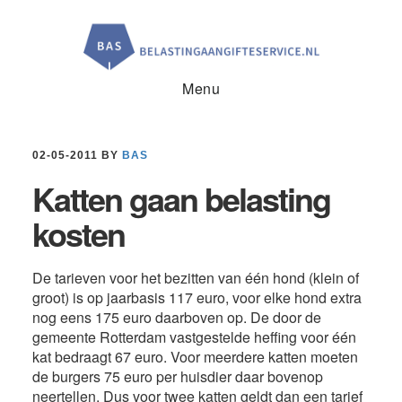
Door
Spring
Spring
naar
naar
naar
de
de
de
hoofd
eerste
voettekst
inhoud
sidebar
Menu
02-05-2011
BY
BAS
Katten gaan belasting
kosten
De tarieven voor het bezitten van één hond (klein of
groot) is op jaarbasis 117 euro, voor elke hond extra
nog eens 175 euro daarboven op. De door de
gemeente Rotterdam vastgestelde heffing voor één
kat bedraagt 67 euro. Voor meerdere katten moeten
de burgers 75 euro per huisdier daar bovenop
neertellen. Dus voor twee katten geldt dan een tarief