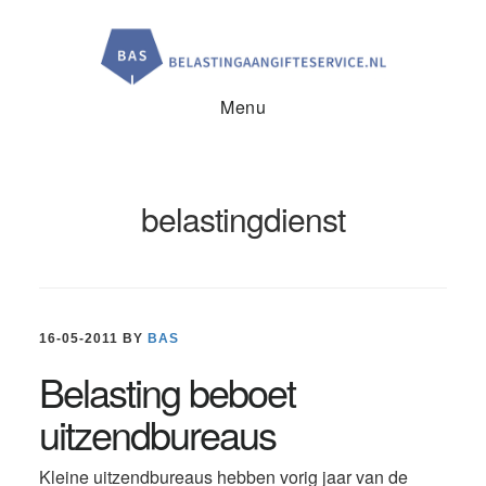
Door
Spring
Spring
naar
naar
naar
de
de
de
hoofd
eerste
voettekst
inhoud
sidebar
Menu
belastingdienst
16-05-2011
BY
BAS
Belasting beboet
uitzendbureaus
Kleine uitzendbureaus hebben vorig jaar van de