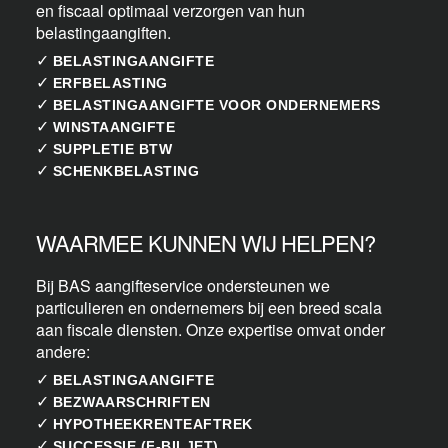
en fiscaal optimaal verzorgen van hun
belastingaangiften.
✓
BELASTINGAANGIFTE
✓
ERFBELASTING
✓
BELASTINGAANGIFTE VOOR ONDERNEMERS
✓
WINSTAANGIFTE
✓
SUPPLETIE BTW
✓
SCHENKBELASTING
WAARMEE KUNNEN WIJ HELPEN?
Bij BAS aangifteservice ondersteunen we
particulieren en ondernemers bij een breed scala
aan fiscale diensten. Onze expertise omvat onder
andere:
✓
BELASTINGAANGIFTE
✓
BEZWAARSCHRIFTEN
✓
HYPOTHEEKRENTEAFTREK
✓
SUCCESSIE (F-BILJET)