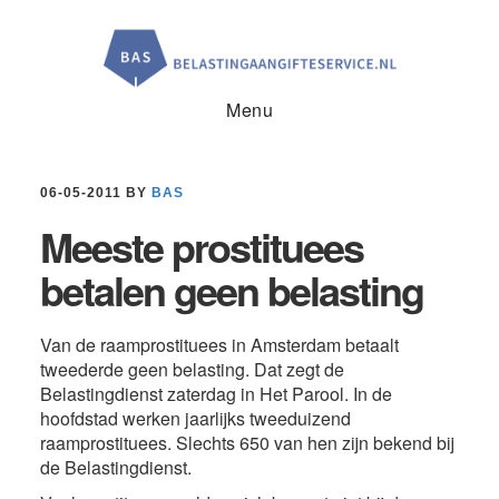
Door
Spring
Spring
naar
naar
naar
de
de
de
hoofd
eerste
voettekst
inhoud
sidebar
Menu
06-05-2011
BY
BAS
Meeste prostituees
betalen geen belasting
Van de raamprostituees in Amsterdam betaalt
tweederde geen belasting. Dat zegt de
Belastingdienst zaterdag in Het Parool. In de
hoofdstad werken jaarlijks tweeduizend
raamprostituees. Slechts 650 van hen zijn bekend bij
de Belastingdienst.