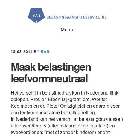
Door
Spring
Spring
naar
naar
naar
de
de
de
hoofd
eerste
voettekst
inhoud
sidebar
Menu
13-03-2011
BY
BAS
Maak belastingen
leefvormneutraal
Het verschil in belastingdruk kan in Nederland flink
oplopen. Prof. dr. Elbert Dijkgraaf, drs. Wouter
Koolmees en dr. Pieter Omtzigt pleiten daarom voor
een leefvormneutralere belastingheffing.
In Nederland kan het verschil in belastingdruk tussen
alleenverdieners (alleenstaand of met partner) en
tweeverdieners (met of zonder kinderen) enorm