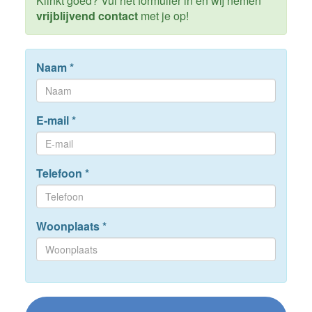
Klinkt goed? Vul het formulier in en wij nemen
vrijblijvend contact
met je op!
Naam
*
E-mail
*
Telefoon
*
Woonplaats
*