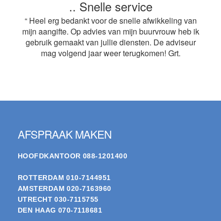
.. Snelle service
“ Heel erg bedankt voor de snelle afwikkeling van
mijn aangifte. Op advies van mijn buurvrouw heb ik
gebruik gemaakt van jullie diensten. De adviseur
mag volgend jaar weer terugkomen! Grt.
Footer
AFSPRAAK MAKEN
HOOFDKANTOOR
088-1201400
ROTTERDAM
010-7144951
AMSTERDAM
020-7163960
UTRECHT
030-7115755
DEN HAAG
070-7118681