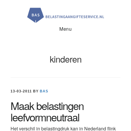
Door
Spring
Spring
naar
naar
naar
de
de
de
hoofd
eerste
voettekst
inhoud
sidebar
Menu
kinderen
13-03-2011
BY
BAS
Maak belastingen
leefvormneutraal
Het verschil in belastingdruk kan in Nederland flink