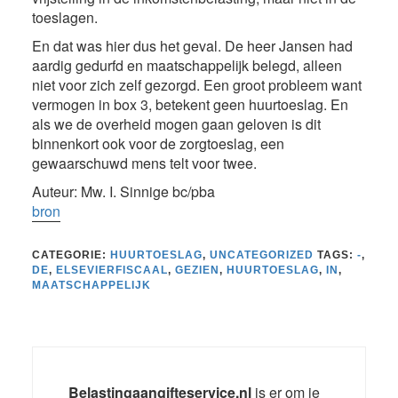
toeslagen.
En dat was hier dus het geval. De heer Jansen had
aardig gedurfd en maatschappelijk belegd, alleen
niet voor zich zelf gezorgd. Een groot probleem want
vermogen in box 3, betekent geen huurtoeslag. En
als we de overheid mogen gaan geloven is dit
binnenkort ook voor de zorgtoeslag, een
gewaarschuwd mens telt voor twee.
Auteur: Mw. I. Sinnige bc/pba
bron
CATEGORIE:
HUURTOESLAG
,
UNCATEGORIZED
TAGS:
-
,
DE
,
ELSEVIERFISCAAL
,
GEZIEN
,
HUURTOESLAG
,
IN
,
MAATSCHAPPELIJK
Belastingaangifteservice.nl
is er om je