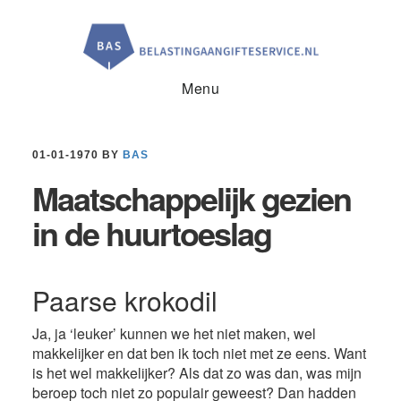
Door
Spring
Spring
naar
naar
naar
de
de
de
hoofd
eerste
voettekst
inhoud
sidebar
Menu
01-01-1970
BY
BAS
Maatschappelijk gezien
in de huurtoeslag
Paarse krokodil
Ja, ja ‘leuker’ kunnen we het niet maken, wel
makkelijker en dat ben ik toch niet met ze eens. Want
is het wel makkelijker? Als dat zo was dan, was mijn
beroep toch niet zo populair geweest? Dan hadden