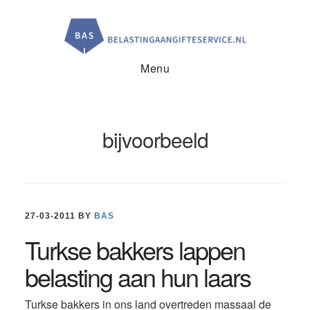
Door
Spring
Spring
naar
naar
naar
de
de
de
hoofd
eerste
voettekst
inhoud
sidebar
Menu
bijvoorbeeld
27-03-2011
BY
BAS
Turkse bakkers lappen
belasting aan hun laars
Turkse bakkers in ons land overtreden massaal de