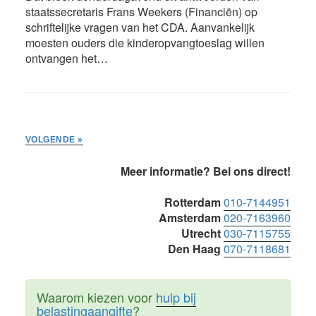
staatssecretaris Frans Weekers (Financiën) op
schriftelijke vragen van het CDA. Aanvankelijk
moesten ouders die kinderopvangtoeslag willen
ontvangen het…
VOLGENDE »
Primaire
Meer informatie? Bel ons direct!
Sidebar
Rotterdam
010-7144951
Amsterdam
020-7163960
Utrecht
030-7115755
Den Haag
070-7118681
Waarom kiezen voor
hulp bij
belastingaangifte
?