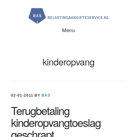
Door
Spring
Spring
naar
naar
naar
de
de
de
hoofd
eerste
voettekst
inhoud
sidebar
Menu
kinderopvang
02-01-2011
BY
BAS
Terugbetaling
kinderopvangtoeslag
geschrapt