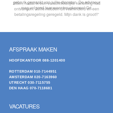
gebruik gemaakt van jullie diensten. De adviseur
mag volgend jaar weer terugkomen! Grt.
Footer
AFSPRAAK MAKEN
HOOFDKANTOOR
088-1201400
ROTTERDAM
010-7144951
AMSTERDAM
020-7163960
UTRECHT
030-7115755
DEN HAAG
070-7118681
VACATURES