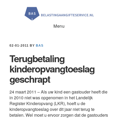
Door
Spring
Spring
naar
naar
naar
de
de
de
hoofd
eerste
voettekst
inhoud
sidebar
Menu
02-01-2011
BY
BAS
Terugbetaling
kinderopvangtoeslag
geschrapt
24 maart 2011 – Als uw kind een gastouder heeft die
in 2010 niet was opgenomen in het Landelijk
Register Kinderopvang (LKR), hoeft u de
kinderopvangtoeslag over dit jaar niet terug te
betalen. Wel moet u ervoor zorgen dat de gastouders