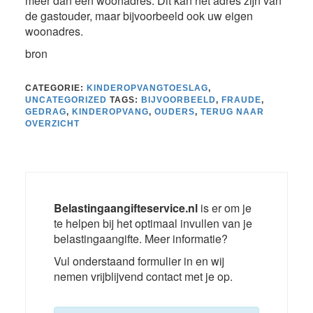
meer dan één woonadres. Dit kan het adres zijn van
de gastouder, maar bijvoorbeeld ook uw eigen
woonadres.
bron
CATEGORIE:
KINDEROPVANGTOESLAG
,
UNCATEGORIZED
TAGS:
BIJVOORBEELD
,
FRAUDE
,
GEDRAG
,
KINDEROPVANG
,
OUDERS
,
TERUG NAAR
OVERZICHT
Belastingaangifteservice.nl
is er om je
te helpen bij het optimaal invullen van je
belastingaangifte. Meer informatie?
Vul onderstaand formulier in en wij
nemen vrijblijvend contact met je op.