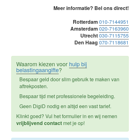
Primaire
Meer informatie? Bel ons direct!
Sidebar
Rotterdam
010-7144951
Amsterdam
020-7163960
Utrecht
030-7115755
Den Haag
070-7118681
Waarom kiezen voor
hulp bij
belastingaangifte
?
Bespaar geld door slim gebruik te maken van
aftrekposten.
Bespaar tijd met professionele begeleiding.
Geen DigiD nodig en altijd een vast tarief.
Klinkt goed? Vul het formulier in en wij nemen
vrijblijvend contact
met je op!