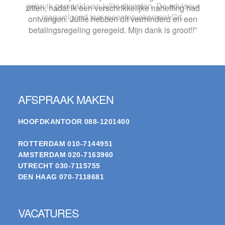
gebruik gemaakt van jullie diensten. De adviseur
mag volgend jaar weer terugkomen! Grt.
Footer
AFSPRAAK MAKEN
HOOFDKANTOOR
088-1201400
ROTTERDAM
010-7144951
AMSTERDAM
020-7163960
UTRECHT
030-7115755
DEN HAAG
070-7118681
VACATURES