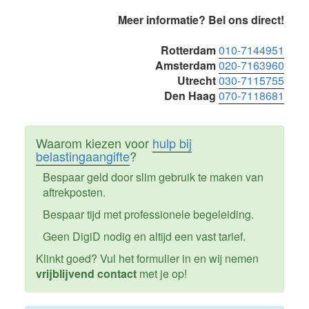
Primaire
Meer informatie? Bel ons direct!
Sidebar
Rotterdam
010-7144951
Amsterdam
020-7163960
Utrecht
030-7115755
Den Haag
070-7118681
Waarom kiezen voor
hulp bij
belastingaangifte
?
Bespaar geld door slim gebruik te maken van
aftrekposten.
Bespaar tijd met professionele begeleiding.
Geen DigiD nodig en altijd een vast tarief.
Klinkt goed? Vul het formulier in en wij nemen
vrijblijvend contact
met je op!