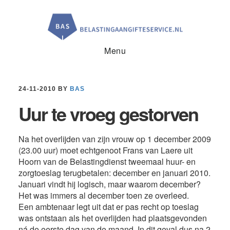
Door
Spring
Spring
naar
naar
naar
de
de
de
hoofd
eerste
voettekst
inhoud
sidebar
Menu
24-11-2010
BY
BAS
Uur te vroeg gestorven
Na het overlijden van zijn vrouw op 1 december 2009
(23.00 uur) moet echtgenoot Frans van Laere uit
Hoorn van de Belastingdienst tweemaal huur- en
zorgtoeslag terugbetalen: december en januari 2010.
Januari vindt hij logisch, maar waarom december?
Het was immers al december toen ze overleed.
Een ambtenaar legt uit dat er pas recht op toeslag
was ontstaan als het overlijden had plaatsgevonden
ná de eerste dag van de maand. In dit geval dus na 2