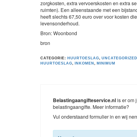
zorgkosten, extra vervoerskosten en extra se
ruimten). Een alleenstaande met een bijsta
heeft slechts 67,50 euro over voor kosten die 
levensonderhoud.
Bron: Woonbond
bron
CATEGORIE:
HUURTOESLAG
,
UNCATEGORIZE
HUURTOESLAG
,
INKOMEN
,
MINIMUM
Belastingaangifteservice.nl
is er om j
belastingaangifte. Meer informatie?
Vul onderstaand formulier in en wij nem