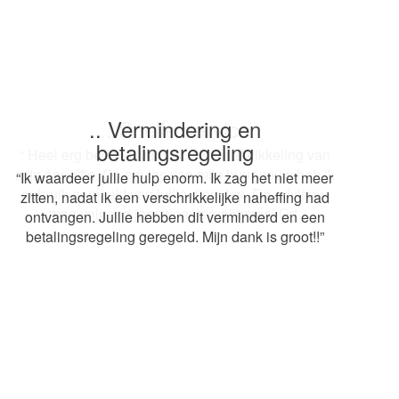
.. Snelle service
“ Heel erg bedankt voor de snelle afwikkeling van
mijn aangifte. Op advies van mijn buurvrouw heb ik
gebruik gemaakt van jullie diensten. De adviseur
mag volgend jaar weer terugkomen! Grt.