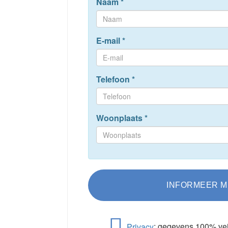
Naam
*
E-mail
*
Telefoon
*
Woonplaats
*
Privacy
; gegevens 100% vei