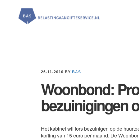
Door
Spring
Spring
naar
naar
naar
de
de
de
hoofd
eerste
voettekst
inhoud
sidebar
26-11-2010
BY
BAS
Woonbond: Prot
bezuinigingen 
Het kabinet wil fors bezuinigen op de huurt
korting van 15 euro per maand. De Woonbond