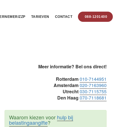
ERNEMER/ZZP
TARIEVEN
CONTACT
088-1201400
Primaire
Meer informatie? Bel ons direct!
Sidebar
Rotterdam
010-7144951
Amsterdam
020-7163960
Utrecht
030-7115755
Den Haag
070-7118681
Waarom kiezen voor
hulp bij
belastingaangifte
?