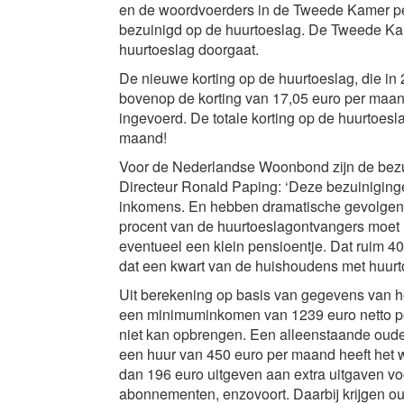
en de woordvoerders in de Tweede Kamer per
bezuinigd op de huurtoeslag. De Tweede Kam
huurtoeslag doorgaat.
De nieuwe korting op de huurtoeslag, die in
bovenop de korting van 17,05 euro per maand
ingevoerd. De totale korting op de huurtoesl
maand!
Voor de Nederlandse Woonbond zijn de bezu
Directeur Ronald Paping: ‘Deze bezuiniging
inkomens. En hebben dramatische gevolgen v
procent van de huurtoeslagontvangers moet
eventueel een klein pensioentje. Dat ruim 4
dat een kwart van de huishoudens met huurto
Uit berekening op basis van gegevens van he
een minimuminkomen van 1239 euro netto pe
niet kan opbrengen. Een alleenstaande oude
een huur van 450 euro per maand heeft het w
dan 196 euro uitgeven aan extra uitgaven voo
abonnementen, enzovoort. Daarbij krijgen o