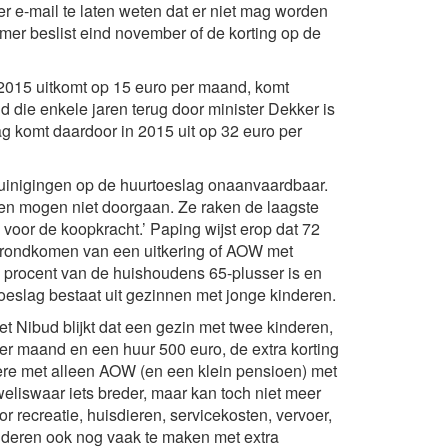
 e-mail te laten weten dat er niet mag worden
er beslist eind november of de korting op de
 2015 uitkomt op 15 euro per maand, komt
 die enkele jaren terug door minister Dekker is
ag komt daardoor in 2015 uit op 32 euro per
inigingen op de huurtoeslag onaanvaardbaar.
en mogen niet doorgaan. Ze raken de laagste
oor de koopkracht.’ Paping wijst erop dat 72
 rondkomen van een uitkering of AOW met
0 procent van de huishoudens 65-plusser is en
eslag bestaat uit gezinnen met jonge kinderen.
t Nibud blijkt dat een gezin met twee kinderen,
r maand en een huur 500 euro, de extra korting
re met alleen AOW (en een klein pensioen) met
eliswaar iets breder, maar kan toch niet meer
r recreatie, huisdieren, servicekosten, vervoer,
uderen ook nog vaak te maken met extra