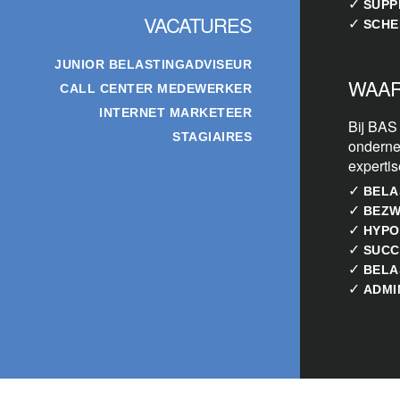
✓
SUPP
VACATURES
✓
SCHE
JUNIOR BELASTINGADVISEUR
WAAR
CALL CENTER MEDEWERKER
INTERNET MARKETEER
Bij BAS
STAGIAIRES
onderne
experti
✓
BELA
✓
BEZW
✓
HYPO
✓
SUCC
✓
BELA
✓
ADMI