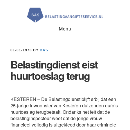
Door
Spring
Spring
naar
naar
naar
de
de
de
hoofd
eerste
voettekst
inhoud
sidebar
Menu
01-01-1970
BY
BAS
Belastingdienst eist
huurtoeslag terug
KESTEREN – De Belastingdienst blijft erbij dat een
25-jarige inwoonster van Kesteren duizenden euro’s
huurtoeslag terugbetaalt. Ondanks het feit dat de
belastinginspecteur weet dat de jonge vrouw
financieel volledig is uitgekleed door haar criminele