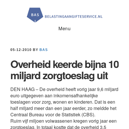
Door
Spring
Spring
naar
naar
naar
de
de
de
hoofd
eerste
voettekst
inhoud
sidebar
Menu
05-12-2010
BY
BAS
Overheid keerde bijna 10
miljard zorgtoeslag uit
DEN HAAG – De overheid heeft vorig jaar 9,6 miljard
euro uitgegeven aan inkomensafhankelijke
toeslagen voor zorg, wonen en kinderen. Dat is een
half miljard meer dan een jaar eerder, zo meldde het
Centraal Bureau voor de Statistiek (CBS).
Ruim vijf miljoen volwassenen kregen vorig jaar een
zorgtoeslag. In totaal kostte dat de overheid 3,5